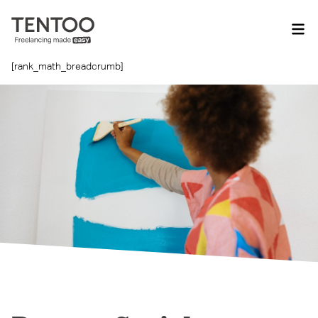
[rank_math_breadcrumb]