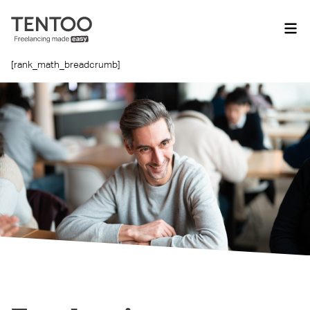
[rank_math_breadcrumb]